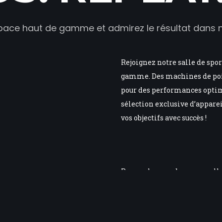
ace haut de gamme et admirez le résultat dans no
Rejoignez notre salle de spo
gamme. Des machines de poin
pour des performances optima
sélection exclusive d’apparei
vos objectifs avec succès !
Prenez la pose dans une salle
les bodybuilders pour qu’ils 
physique en toute confiance.