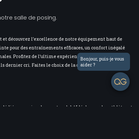
tre salle de posing.
rt et découvrez l’excellence de notre équipement haut de
te pour des entraînements efficaces, un confort inégalé
les. Profitez de l’ultime expérience fitness avec notre
Bonjour, puis-je vous
aider ?
ls dernier cri. Faites le choix de la qualité pour atteindre
 dédiée au posing dans notre club ! Idéale pour les athlètes et
puissent s’entraîner, affiner et mettre en valeur leur